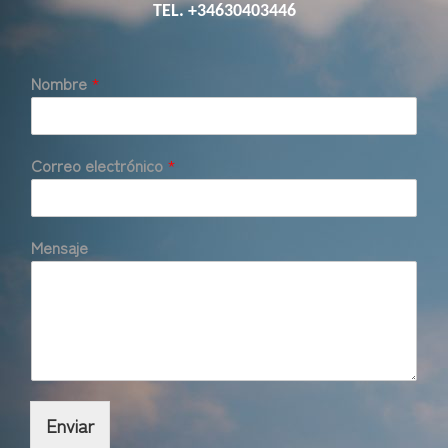
TEL. +34630403446
Nombre
*
Correo electrónico
*
Mensaje
Enviar