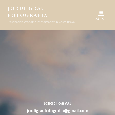
JORDI GRAU
FOTOGRAFIA
Menú
Destination Wedding Photography In Costa Brava
JORDI GRAU
jordigraufotografia@gmail.com